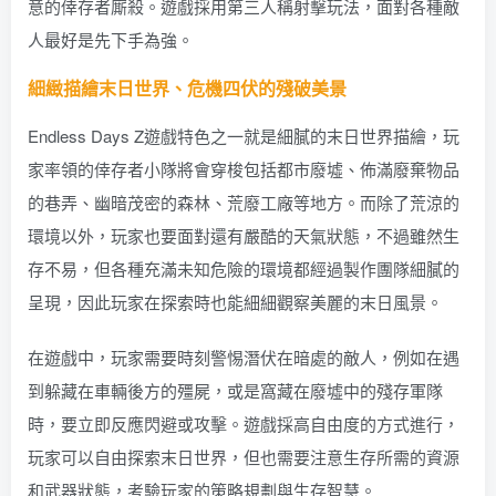
意的倖存者廝殺。遊戲採用第三人稱射擊玩法，面對各種敵
人最好是先下手為強。
細緻描繪末日世界、危機四伏的殘破美景
Endless Days Z遊戲特色之一就是細膩的末日世界描繪，玩
家率領的倖存者小隊將會穿梭包括都市廢墟、佈滿廢棄物品
的巷弄、幽暗茂密的森林、荒廢工廠等地方。而除了荒涼的
環境以外，玩家也要面對還有嚴酷的天氣狀態，不過雖然生
存不易，但各種充滿未知危險的環境都經過製作團隊細膩的
呈現，因此玩家在探索時也能細細觀察美麗的末日風景。
在遊戲中，玩家需要時刻警惕潛伏在暗處的敵人，例如在遇
到躲藏在車輛後方的殭屍，或是窩藏在廢墟中的殘存軍隊
時，要立即反應閃避或攻擊。遊戲採高自由度的方式進行，
玩家可以自由探索末日世界，但也需要注意生存所需的資源
和武器狀態，考驗玩家的策略規劃與生存智慧。