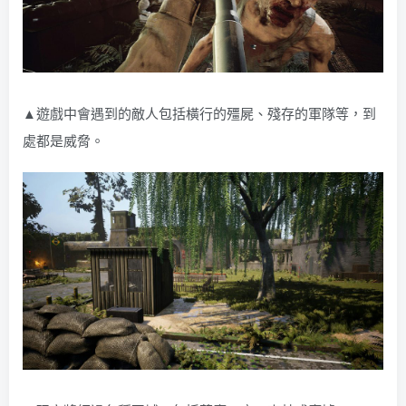
▲遊戲中會遇到的敵人包括橫行的殭屍、殘存的軍隊等，到
處都是威脅。