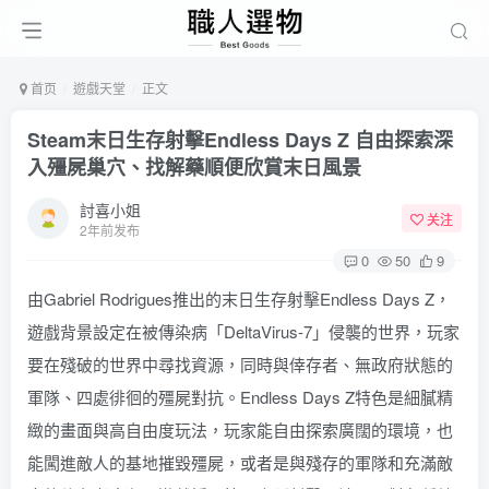
首页
遊戲天堂
正文
Steam末日生存射擊Endless Days Z 自由探索深
入殭屍巢穴、找解藥順便欣賞末日風景
討喜小姐
关注
2年前发布
0
50
9
由Gabriel Rodrigues推出的末日生存射擊Endless Days Z，
遊戲背景設定在被傳染病「DeltaVirus-7」侵襲的世界，玩家
要在殘破的世界中尋找資源，同時與倖存者、無政府狀態的
軍隊、四處徘徊的殭屍對抗。Endless Days Z特色是細膩精
緻的畫面與高自由度玩法，玩家能自由探索廣闊的環境，也
能闖進敵人的基地摧毀殭屍，或者是與殘存的軍隊和充滿敵