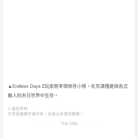
▲Endless Days Z玩家將率領倖存小隊，在充滿殭屍與各式
敵人的末日世界中生存。
©
版权声明
文章版權歸作者所有，未經允許請勿轉載。
THE END