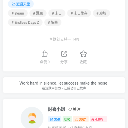
遊戲天堂
# steam
# 殭屍
# 末日
# 末日生存
# 廢墟
# Endless Days Z
# 解藥
喜歡就支持一下吧
点赞
9
分享
收藏
Work hard in silence, let success make the noise.
在沉默中努力，让成功自己发声
討喜小姐
关注
358
0
3621
4.8W+