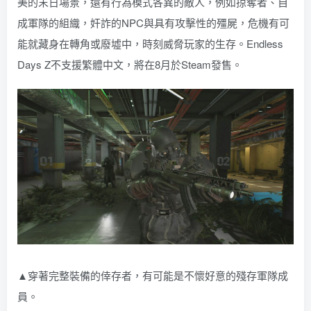
美的末日場景，還有行為模式各異的敵人，例如掠奪者、自
成軍隊的組織，奸詐的NPC與具有攻擊性的殭屍，危機有可
能就藏身在轉角或廢墟中，時刻威脅玩家的生存。Endless
Days Z不支援繁體中文，將在8月於Steam發售。
▲穿著完整裝備的倖存者，有可能是不懷好意的殘存軍隊成
員。