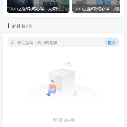
人中之龍8攻略心得：大海原證照學校21張證照必勝法 全考題200題答案整理
人中之龍8攻略心得：攝影尋寶全地點整理
評論
抢沙发
歡迎您留下寶貴的見解！
提交
暂无评论内容