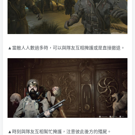
▲當敵人人數過多時，可以與隊友互相掩護或是直接撤退。
▲時刻與隊友互相幫忙掩護，注意彼此後方的殭屍。