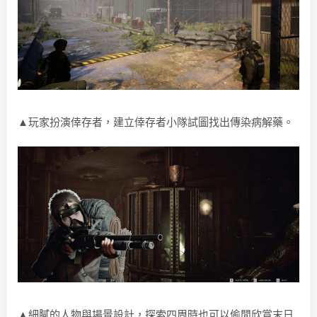
▲玩家扮演倖存者，建立倖存者小隊試圖找出傳染病解藥。
▲細膩的人物與場景設計，探索四周時也可以偷閒欣賞末日