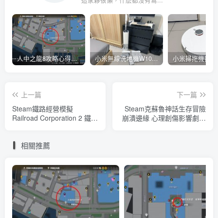
這家夥很懶，什麽都沒有寫...
人中之龍8攻略心得：大海原證照學校21張證照必勝法 全考題200題答案整理
小米無線洗地機W10 Pro開箱評測心得：吸塵拖地清洗3合1、90度可調式機身、續航力35分鐘、售價15995元
上一篇
下一篇
Steam鐵路經營模擬
Steam克蘇魯神話生存冒險
Railroad Corporation 2 鐵路
崩潰邊緣 心理創傷影響劇情
電氣化推動都市發展、管理
與對話選項、分配資源並小
公司還要分析財務報告
心倖存者發瘋
相關推薦