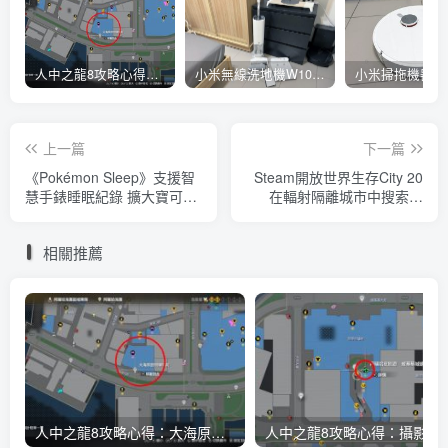
人中之龍8攻略心得：大海原證照學校21張證照必勝法 全考題200題答案整理
小米無線洗地機W10 Pro開箱評測心得：吸塵拖地清洗3合1、90度可調式機身、續航力35分鐘、售價15995元
上一篇
下一篇
《Pokémon Sleep》支援智
Steam開放世界生存City 20
慧手錶睡眠紀錄 擴大寶可夢
在輻射隔離城市中搜索資
收集樂趣
源、所有選擇都影響生存走
向
相關推薦
人中之龍8攻略心得：大海原證照學校21張證照必勝法 全考題200題答案整理
人中之龍8攻略心得：攝影尋寶全地點整理