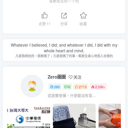
喜歡就支持一下吧
点赞
11
分享
收藏
Whatever I believed, I did; and whatever I did, I did with my
whole heart and mind.
凡是我相信的，我都做了；凡是我做了的事，都是全身心地投入去做的
Zero圈圈
关注
260
0
2715
2.5W+
這家夥很懶，什麽都沒有寫...