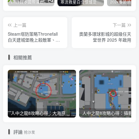
2023日本國際漫遊吃到飽資費懶人包：中華電信、遠傳電信、台灣大哥大、台灣之星、亞太電信
寒流救星白金懷爐是什麼？運作原理解析、相比電暖蛋有哪些優缺點？懷爐挑選方法介紹
上一篇
下一篇
Steam塔防策略Thronefall
奧蘭多環球影城的超級任天
白天建城堡晚上殺敵軍、簡
堂世界 2025 年啟用
單易上手又欲罷不能
相關推薦
人中之龍8攻略心得：大海原證照學校21張證照必勝法 全考題200題答案整理
人中之龍8攻略心得：攝影尋寶全地點整理
評論
抢沙发