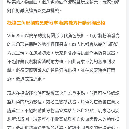
精美的人物畫面，但角色的動作流暢且玩法多元，玩家也能
夠自訂難度讓冒險更具挑戰。
操控三角形探索黑暗地牢 觀察敵方行動伺機出招
Void Sols以簡單的幾何圖形取代角色設計，玩家將扮演發亮
的三角形在黑暗的地牢裡面探索，敵人也都會以幾何圖形的
方式呈現。在遊戲初始，玩家將會獲得長劍作為防身武器，
不過揮舞長劍將會消耗耐力值，因此玩家不能夠無限制攻
擊，必須要觀察敵人的習慣伺機出招，並在必要時進行閃
避、後退或是逃跑。
玩家在探索迷宮時可點燃篝火作為重生點，並且可在該處調
整角色的能力數值，或者是變換武器。角色死亡後會在篝火
處重生，不過經驗值等物品會掉落在死亡地點，玩家必須要
想辦法取回。玩家將在不斷嘗試與死亡後熟悉敵人的動作模
式，後期也將獲得更多的武器，解鎖不同風格的玩法流派。