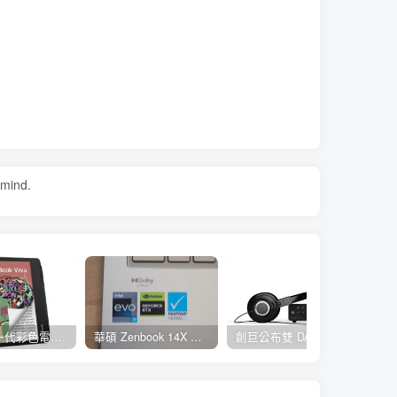
 mind.
E Ink 新一代彩色電子紙 E Ink Gallery 3 量產，多家閱讀器品牌採用並將自 2023 年起推出
華碩 Zenbook 14X OLED ( UX3404 )輕薄獨顯筆電評測，電漿陶瓷鋁合金上蓋與 2.8K 120Hz OLED 窄框螢幕是亮點
創巨公布雙 DAC 頂級 USB DAC 一體機 Sound Blaster X5 ，支援 4.4mm 平衡輸出亦可連接麥克風