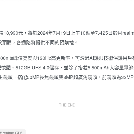
18,990元，將於2024年7月19日上午10點至7月25日於月rea
購物開放預購，各通路將提供不同的預購禮。
,000nits峰值亮度與120Hz高更新率，可透過AI護眼技術保護用戶視力
憶體、512GB UFS 4.0儲存，並除了搭載5,500mAh大容量電
MP元件作為主鏡頭，搭配50MP長焦鏡頭與8MP超廣角鏡頭，前鏡頭為32
THE END
# realme GT 6