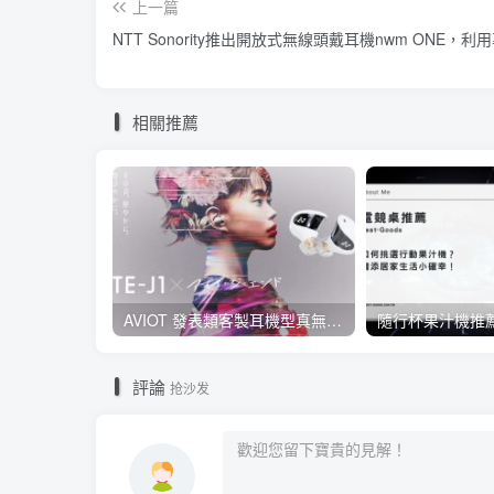
上一篇
NTT Sonority推出開放式無線頭戴耳機nwm ONE
相關推薦
AVIOT 發表類客製耳機型真無線耳機 TE-J1 ，具 Hi-Res 認證、與 BiSH 成員 AiNA THE END 合作開發
評論
抢沙发