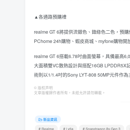
▲各通路預購禮
realme GT 6將提供流銀色、鋒綠色二色，預購價
PChome 24h購物、蝦皮商城、myfone
realme GT 6搭載6.78吋曲面螢幕，具備最高6
大面積雙VC散熱設計與搭配16GB LPDDR5X記
術則以1/1.4吋的Sony LYT-808 50
©
版权声明
文章版權歸作者所有，未經允許請勿轉載。
新品資訊
# Realme
# Lytia
# Snapdragon 8s Gen 3