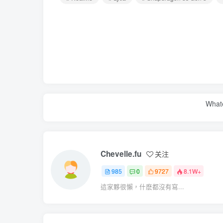
Whate
Chevelle.fu
关注
985
0
9727
8.1W+
這家夥很懶，什麽都沒有寫...