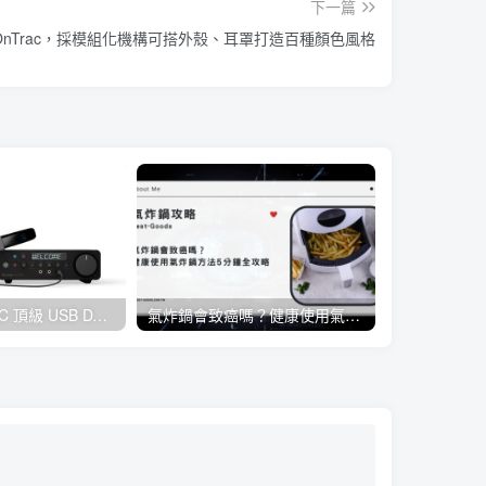
下一篇
n OnTrac，採模組化機構可搭外殼、耳罩打造百種顏色風格
創巨公布雙 DAC 頂級 USB DAC 一體機 Sound Blaster X5 ，支援 4.4mm 平衡輸出亦可連接麥克風
氣炸鍋會致癌嗎？健康使用氣炸鍋方法5分鐘全攻略《懶人包》