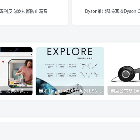
，利用專利反向波技術防止漏音
Dyson推出降噪耳機Dyso
隨行杯果汁機推薦｜如何挑選行動果汁機？增添居家生活小確幸！
瑞米 Raymii VADER 系列 LS61-M1、LS61-M2 開箱，滿足電競玩家的專業螢幕支架