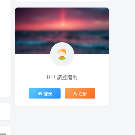
HI！請登陸喲
登录
注册