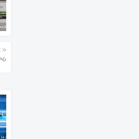
華碩 Zenbook 14X OLED ( UX3404 )輕薄獨顯筆電評測，電漿陶瓷鋁合金上蓋與 2.8K 120Hz OLED 窄框螢幕是亮點
創巨公布雙 DAC 頂級 USB DAC 一體機 Sound Blaster X5 ，支援 4.4mm 平衡輸出亦可連接麥克風
OM SYSTEM 公布 OM-5 數位單眼相機，以 E-M5 III 機構進行內部升級、不再使用 Olympus 商標
篇
中心
Intel 的 E Core 比想像的效能更出色，僅 6W TDP 的 Intel N200 性能逼近 i5-7400
NVIDIA 公告將終止 GeForce 顯示卡串流到 SHIELD 裝置的 GameStream 功能，但 Shield 仍可利用 Steam Link 等類似服務