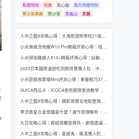
點燈時間
點數
點心麵
點光明燈時間
默沙東藥廠
默沙東
黑風山
黑鏡
人中之龍8攻略心得：大海原證照學校21張證照必勝法 全考題200題答案整理
小米無線洗地機W10 Pro開箱評測心得：吸塵拖地清洗3合1、90度可調式機身、續航力35分鐘、售價15995元
小米掃拖機器人X10+開箱評測心得：自動洗拖布與集塵、旋轉式拖布更乾淨、連續使用2小時、售價26995元
2023日本國際漫遊吃到飽資費懶人包：中華電信、遠傳電信、台灣大哥大、台灣之星、亞太電信
小米筋膜按摩槍Mini評測心得：重量輕巧375公克、3種替換頭和3種模式、售價2295元
換
SUICA西瓜卡、ICOCA使用期限查詢教學 最後使用日10年內都有效 Android、iOS都適用
使
人中之龍8攻略心得：攝影尋寶全地點整理、70個夏威夷與40個橫濱拍攝位置圖解
寒流救星白金懷爐是什麼？運作原理解析、相比電暖蛋有哪些優缺點？懷爐挑選方法介紹
s
九日攻略心得：真結局觸發條件、劇情建議攻略順序、全流程過關整理
人中之龍8攻略心得：夏威夷、橫濱異人町、神室町 全部14位神秘捏捏NPC地圖位置整理