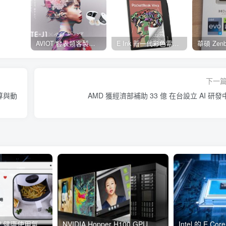
AVIOT 發表類客製耳機型真無線耳機 TE-J1 ，具 Hi-Res 認證、與 BiSH 成員 AiNA THE END 合作開發
E Ink 新一代彩色電子紙 E Ink Gallery 3 量產，多家閱讀器品牌採用並將自 2023 年起推出
下一
算與動
AMD 獲經濟部補助 33 億 在台設立 AI 研發
氣炸鍋會致癌嗎？健康使用氣炸鍋方法5分鐘全攻略《懶人包》
NVIDIA Hopper H100 GPU 樹立 AI 訓練新指標， NVIDIA A100 借助軟體更新效能持續增長