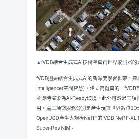
▲fVDB結合生成式AI技術與真實世界感測器
fVDB則是結合生成式AI的新深度學習框架，建構
intelligence(空間智慧)，建立高擬真的
並即時渲染為AI-Ready環境。此外可透過三項微
用，這三項微服務分別是產生現實世界數位3D環境的fV
OpenUSD產生大規模NeRF的fVDB NeRF-X
Super-Res NIM。