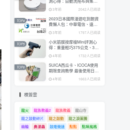
測心得：自動洗拖布與集
塵、旋轉式拖布更乾淨、連
3年前
2042人已阅读
續使用2小時、售價26995元
2023日本國際漫遊吃到飽資
TOP4
費懶人包：中華電信、遠傳
電信、台灣大哥大、台灣之
3年前
1797人已阅读
星、亞太電信
小米筋膜按摩槍Mini評測心
TOP5
得：重量輕巧375公克、3種
替換頭和3種模式、售價
4年前
1732人已阅读
2295元
SUICA西瓜卡、ICOCA使用
TOP6
期限查詢教學 最後使用日10
年內都有效 Android、iOS都
4年前
1663人已阅读
適用
標簽雲
龍火
龍族教義2
龍族教義
龍山寺
龍之鼓動碎片
龍之鼓動
龍之淚圖騰
齒輪
鼻涕蟲
鼓隆競速
點點
點陣風格