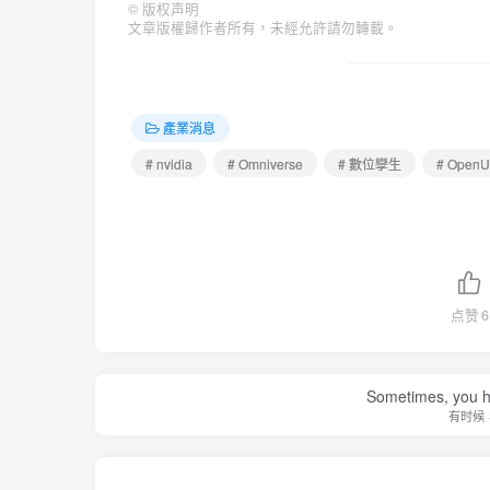
©
版权声明
文章版權歸作者所有，未經允許請勿轉載。
產業消息
# nvidia
# Omniverse
# 數位孿生
# Open
点赞
6
Sometimes, you h
有时候