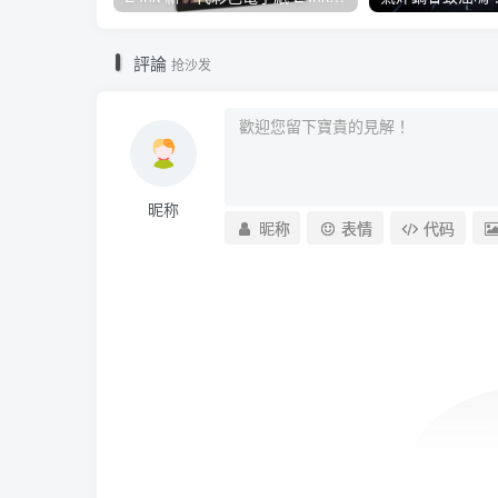
評論
抢沙发
昵称
昵称
表情
代码