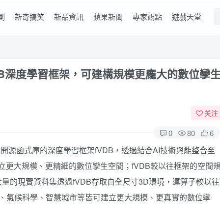
測
新奇搞笑
新品資訊
蘋果新聞
專家觀點
遊戲天堂
的fVDB深度學習框架，可建構規模更龐大的數位孿
关注
0
80
6
enVDB開源函式庫的深度學習框架fVDB，透過結合AI技術與能整合至
能夠建立更大規模、更精細的數位孿生空間；fVDB較以往框架的空間
大量的現實資料集透過fVDB存取自全尺寸3D環境，運算子較以往
訓練、氣候科學、智慧城市等皆可建立更大規模、更真實的數位孿