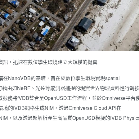
的資訊，迅速在數位孿生環境建立大規模的擬真
在NanoVDB的基礎，旨在於數位孿生環境實現spatial
，fVDB可藉由如NeRF、光達等感測器捕捉的現實世界物理資料進行轉
服務將fVDB整合至OpenUSD工作流程，並於Omniverse平台
DB網格生成NIM，透過Omniverse Cloud API在
L NIM，以及透過超解析產生高品質OpenUSD模擬的fVDB Physic