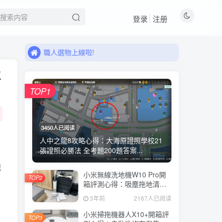
登录
注册
來看看11月有什麼新品!
職人選物上線啦!
來看看11月有什麼新品!
職人選物上線啦!
生
TOP1
3450人已阅读
人中之龍8攻略心得：大海原證照學校21
張證照必勝法 全考題200題答案...
規
小米無線洗地機W10 Pro開
TOP2
箱評測心得：吸塵拖地清洗3
合1、90度可調式機身、續航
3年前
2167人已阅读
力35分鐘、售價15995元
小米掃拖機器人X10+開箱評
TOP3