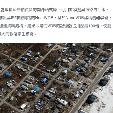
並用於處理稀疏體積資料的開源函式庫，可用於模擬與渲染包括水、
出基於神經網路的NuarlVDB，基於NanoVDB建構機器學習，
GPU加速資料結構，結果即是使VDB的記憶體占用壓縮100倍，使創
龐大的數位孿生模擬。