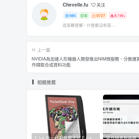
Chevelle.fu
关注
985
0
9727
8.1W+
這家夥很懶，什麽都沒有寫...
上一篇
NVIDIA為加速人形機器人開發推出NIM微服務、分散運
作擷取合成資料功能
相關推薦
E Ink 新一代彩色電子紙 E Ink Gallery 3 量產，多家閱讀器品牌採用並將自 2023 年起推出