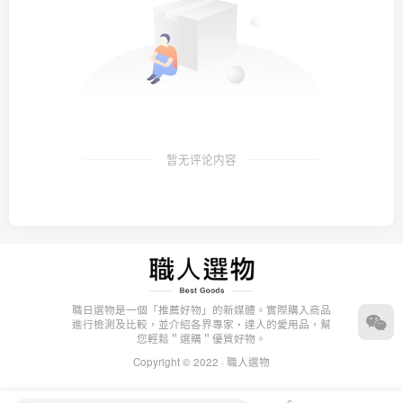
暂无评论内容
職日選物是一個「推薦好物」的新媒體。實際購入商品
進行檢測及比較，並介紹各界專家・達人的愛用品，幫
您輕鬆＂選購＂優質好物。
Copyright © 2022 ·
職人選物