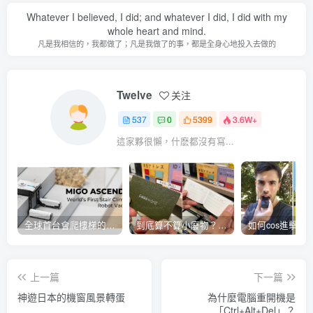
Whatever I believed, I did; and whatever I did, I did with my
whole heart and mind.
凡是我相信的，我都做了；凡是我做了的事，都是全身心地投入去做的
Twelve
关注
537
0
5399
3.6W+
這家夥很懶，什麽都沒有寫...
全球首台會爬樓梯的掃地機器人
到底算不算小廢物？密碼管理小本本開賣
上一篇
下一篇
神遊日本的機窗風景轉蛋
為什麼電腦重開機是
「Ctrl+Alt+Del」？