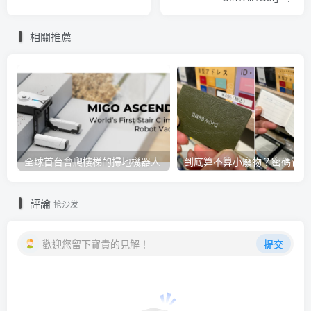
相關推薦
全球首台會爬樓梯的掃地機器人
到
評論
抢沙发
歡迎您留下寶貴的見解！
提交