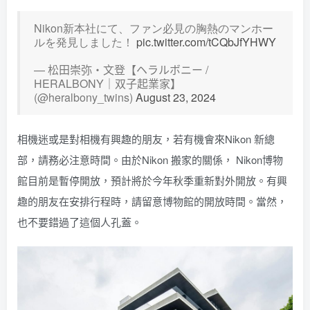
Nikon新本社にて、ファン必見の胸熱のマンホー
ルを発見しました！
pic.twitter.com/tCQbJfYHWY
— 松田崇弥・文登【ヘラルボニー /
HERALBONY｜双子起業家】
(@heralbony_twins)
August 23, 2024
相機迷或是對相機有興趣的朋友，若有機會來Nikon 新總
部，請務必注意時間。由於Nikon 搬家的關係， Nikon博物
館目前是暫停開放，預計將於今年秋季重新對外開放。有興
趣的朋友在安排行程時，請留意博物館的開放時間。當然，
也不要錯過了這個人孔蓋。