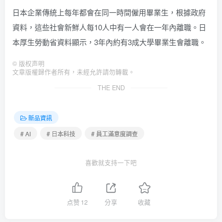
日本企業傳統上每年都會在同一時間僱用畢業生，根據政府
資料，這些社會新鮮人每10人中有一人會在一年內離職。日
本厚生勞動省資料顯示，3年內約有3成大學畢業生會離職。
©
版权声明
文章版權歸作者所有，未經允許請勿轉載。
THE END
新品資訊
# AI
# 日本科技
# 員工滿意度調查
喜歡就支持一下吧
点赞
12
分享
收藏