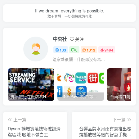
If we dream, everything is possible.
敢于梦想，一切都将成为可能
中央社
关注
133
0
1313
9494
這家夥很懶，什麽都沒有寫...
外出旅行在飯店看Netflix忘了登出怎麼辦？Netflix新功能可一鍵登出遠端裝置
LINE Pay和街口都可用 12月1日起台鐵增加9種支付方式購票
上一篇
下一篇
Dyson 擴增實境技術確認清
音響品牌水月雨有意推出發
潔區域 吸地不做白工
燒播放機等級的智慧手機，