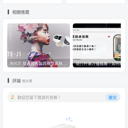
強調能拍照、日常夠用而且
有4.4mm端子
相關推薦
AVIOT 發表類客製耳機型真無線耳機 TE-J1 ，具 Hi-Res 認證、與 BiSH 成員 AiNA THE END 合作開發
隨行
評論
抢沙发
歡迎您留下寶貴的見解！
提交