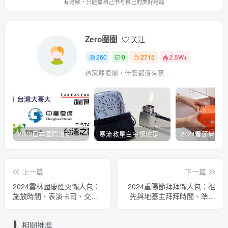
有时候，只能靠自己书写自己的美好结局
Zero圈圈
关注
260
0
2715
2.5W+
這家夥很懶，什麽都沒有寫...
2023日本國際漫遊吃到飽資費懶人包：中華電信、遠傳電信、台灣大哥大、台灣之星、亞太電信
寒流救星白金懷爐是什麼？運作原理解析、相比電暖蛋有哪些優缺點？懷爐挑選方法介紹
上一篇
下一篇
2024雲林國慶煙火懶人包：
2024重陽節拜拜懶人包：祖
施放時間、表演卡司、交通
先與地基主拜拜時間、準備
管制停車場、最佳觀賞點、
供品、重陽節習俗與禁忌整
YouTube直播
理
相關推薦