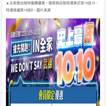
▲全家推出咖啡量購優惠，隨買跨店取特濃美式買10送10、
特濃拿鐵買10送8。
圖片來源