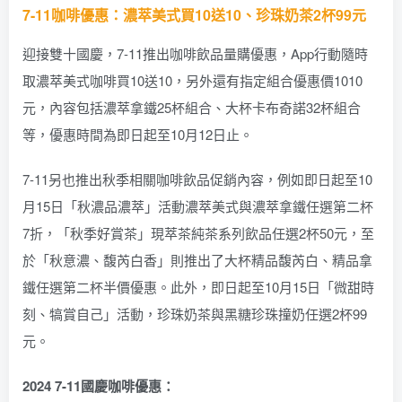
7-11咖啡優惠：濃萃美式買10送10、珍珠奶茶2杯99元
迎接雙十國慶，7-11推出咖啡飲品量購優惠，App行動隨時
取濃萃美式咖啡買10送10，另外還有指定組合優惠價1010
元，內容包括濃萃拿鐵25杯組合、大杯卡布奇諾32杯組合
等，優惠時間為即日起至10月12日止。
7-11另也推出秋季相關咖啡飲品促銷內容，例如即日起至10
月15日「秋濃品濃萃」活動濃萃美式與濃萃拿鐵任選第二杯
7折，「秋季好賞茶」現萃茶純茶系列飲品任選2杯50元，至
於「秋意濃、馥芮白香」則推出了大杯精品馥芮白、精品拿
鐵任選第二杯半價優惠。此外，即日起至10月15日「微甜時
刻、犒賞自己」活動，珍珠奶茶與黑糖珍珠撞奶任選2杯99
元。
2024 7-11國慶咖啡優惠：