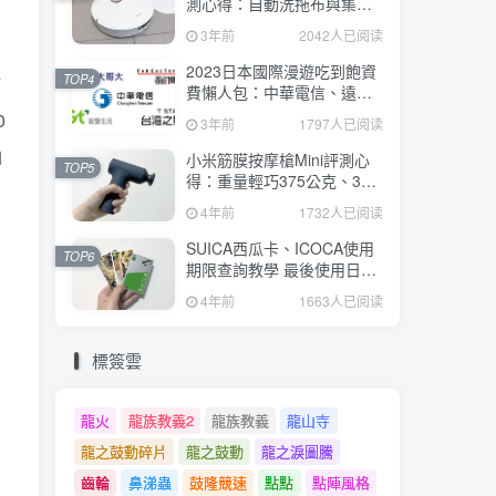
測心得：自動洗拖布與集
塵、旋轉式拖布更乾淨、連
3年前
2042人已阅读
續使用2小時、售價26995元
2023日本國際漫遊吃到飽資
TOP4
訂
費懶人包：中華電信、遠傳
電信、台灣大哥大、台灣之
0
3年前
1797人已阅读
星、亞太電信
油
小米筋膜按摩槍Mini評測心
TOP5
得：重量輕巧375公克、3種
替換頭和3種模式、售價
4年前
1732人已阅读
2295元
SUICA西瓜卡、ICOCA使用
TOP6
期限查詢教學 最後使用日10
年內都有效 Android、iOS都
4年前
1663人已阅读
適用
標簽雲
龍火
龍族教義2
龍族教義
龍山寺
龍之鼓動碎片
龍之鼓動
龍之淚圖騰
齒輪
鼻涕蟲
鼓隆競速
點點
點陣風格