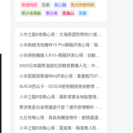
點燈時間
點數
點心麵
點光明燈時間
默沙東藥廠
默沙東
黑風山
黑鏡
人中之龍8攻略心得：大海原證照學校21張證照必勝法 全考題200題答案整理
小米無線洗地機W10 Pro開箱評測心得：吸塵拖地清洗3合1、90度可調式機身、續航力35分鐘、售價15995元
小米掃拖機器人X10+開箱評測心得：自動洗拖布與集塵、旋轉式拖布更乾淨、連續使用2小時、售價26995元
2023日本國際漫遊吃到飽資費懶人包：中華電信、遠傳電信、台灣大哥大、台灣之星、亞太電信
小米筋膜按摩槍Mini評測心得：重量輕巧375公克、3種替換頭和3種模式、售價2295元
SUICA西瓜卡、ICOCA使用期限查詢教學 最後使用日10年內都有效 Android、iOS都適用
人中之龍8攻略心得：攝影尋寶全地點整理、70個夏威夷與40個橫濱拍攝位置圖解
寒流救星白金懷爐是什麼？運作原理解析、相比電暖蛋有哪些優缺點？懷爐挑選方法介紹
九日攻略心得：真結局觸發條件、劇情建議攻略順序、全流程過關整理
人中之龍8攻略心得：夏威夷、橫濱異人町、神室町 全部14位神秘捏捏NPC地圖位置整理