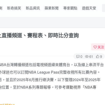
測
新奇搞笑
新品資訊
蘋果新聞
專家觀點
遊戲天堂
線上直播頻道、賽程表、即時比分查詢
关注
0
61
9
25年NBA台灣轉播頻道包括電視頻道緯來體育台，以及線上串流平台
外球迷也可以訂閱NBA League Pass完整收視所有比賽內容。
月，並且於2025年6月進行總決賽，以下整理2024年至2025年
詢位置，至於NBA系列專題報導，可參考
運動視界「NBA專