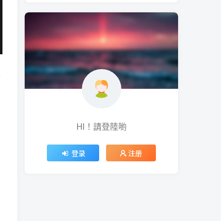
強
HI！請登陸喲
登录
注册