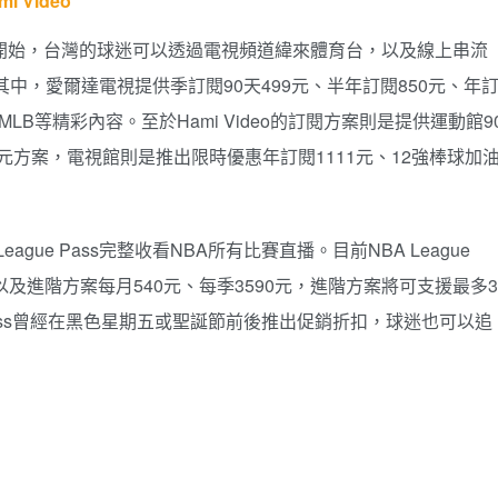
Video
月22日開始，台灣的球迷可以透過電視頻道緯來體育台，以及線上串流
。其中，愛爾達電視提供季訂閱90天499元、半年訂閱850元、年
MLB等精彩內容。至於Hami Video的訂閱方案則是提供運動館9
194元方案，電視館則是推出限時優惠年訂閱1111元、12強棒球加
gue Pass完整收看NBA所有比賽直播。目前NBA League
，以及進階方案每月540元、每季3590元，進階方案將可支援最多3
e Pass曾經在黑色星期五或聖誕節前後推出促銷折扣，球迷也可以追