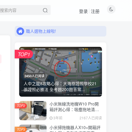
登录
注册
來看看11月有什麼新品!
職人選物上線啦!
來看看11月有什麼新品!
職人選物上線啦!
TOP1
3450人已阅读
人中之龍8攻略心得：大海原證照學校21
張證照必勝法 全考題200題答案...
小米無線洗地機W10 Pro開
TOP2
箱評測心得：吸塵拖地清洗3
合1、90度可調式機身、續航
3年前
2167人已阅读
力35分鐘、售價15995元
小米掃拖機器人X10+開箱評
TOP3