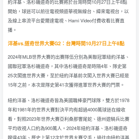
約洋基、洛杉磯道奇的比賽將於台灣時間10月27日上午8點
開始，球迷可以前往電視頻道華視無線台、緯來電視台，以
及線上串流平台愛爾達電視、Hami Video付費收看比賽直
播。
洋基vs.道奇世界大賽G2：台灣時間10月27日上午8點
2024年MLB世界大賽的出賽隊伍分別為美聯冠軍紐約洋基、
國聯冠軍洛杉磯道奇，其中洛杉磯道奇是時隔4年、隊史第
25次闖進世界大賽，至於紐約洋基前次闖入世界大賽已經是
15年之前，本次是隊史第41次獲得進軍世界大賽的門票。
紐約洋基、洛杉磯道奇皆為美國職棒豪門球隊，雙方於1978
年和1981年的世界大賽對決平均有超過4000萬球迷在線收
看，對照2023年世界大賽亞利桑那響尾蛇、德州遊騎兵比賽
平均收視人口約為900萬人。2024年紐約洋基、洛杉磯道奇
睽違43年、歷史上第12次於世界大賽交手，過往由紐約洋基