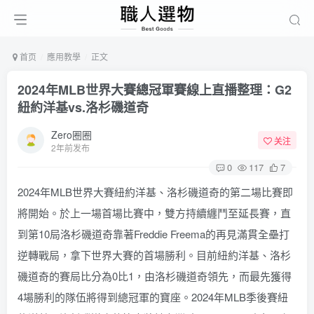
首页
應用教學
正文
2024年MLB世界大賽總冠軍賽線上直播整理：G2
紐約洋基vs.洛杉磯道奇
Zero圈圈
关注
2年前发布
0
117
7
2024年MLB世界大賽紐約洋基、洛杉磯道奇的第二場比賽即
將開始。於上一場首場比賽中，雙方持續纏鬥至延長賽，直
到第10局洛杉磯道奇靠著Freddie Freema的再見滿貫全壘打
逆轉戰局，拿下世界大賽的首場勝利。目前紐約洋基、洛杉
磯道奇的賽局比分為0比1，由洛杉磯道奇領先，而最先獲得
4場勝利的隊伍將得到總冠軍的寶座。2024年MLB季後賽紐