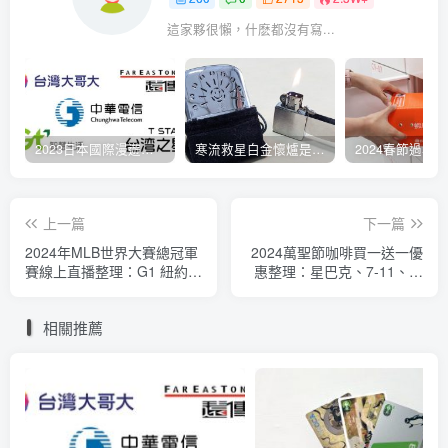
這家夥很懶，什麽都沒有寫...
2023日本國際漫遊吃到飽資費懶人包：中華電信、遠傳電信、台灣大哥大、台灣之星、亞太電信
寒流救星白金懷爐是什麼？運作原理解析、相比電暖蛋有哪些優缺點？懷爐挑選方法介紹
上一篇
下一篇
2024年MLB世界大賽總冠軍
2024萬聖節咖啡買一送一優
賽線上直播整理：G1 紐約洋
惠整理：星巴克、7-11、全
基vs.洛杉磯道奇
家、萊爾富、OK便利商店
相關推薦