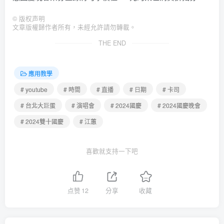
©
版权声明
文章版權歸作者所有，未經允許請勿轉載。
THE END
應用教學
# youtube
# 時間
# 直播
# 日期
# 卡司
# 台北大巨蛋
# 演唱會
# 2024國慶
# 2024國慶晚會
# 2024雙十國慶
# 江蕙
喜歡就支持一下吧
点赞
12
分享
收藏