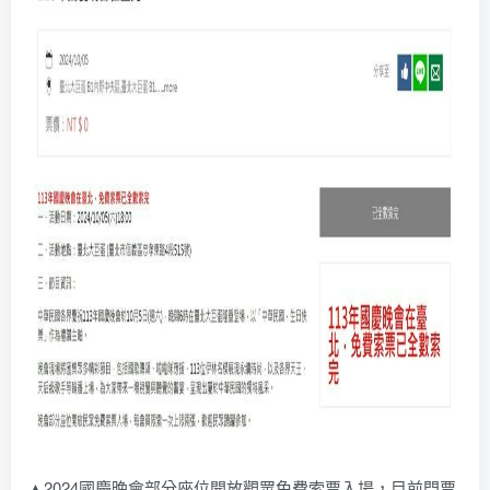
▲2024國慶晚會部分座位開放觀眾免費索票入場，目前門票