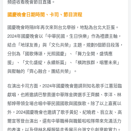
頻道收看晚會節目直播。
國慶晚會日期時間、卡司、節目流程
國慶晚會時隔8年再次來到台北舉辦，地點為台北大巨蛋。
2024年國慶晚會以「中華民國，生日快樂」作為禮讚主軸，
結合「地球友善」與「文化共榮」主題，規劃5個節目段落，
分別為「國歌傳頌，光照國慶」、「舞力全開，盛情應
援」、「文化盛綻，永續新篇」、「橫跨族群，唱響未來」
與壓軸的「齊心融合，團結共榮」。
在演出卡司方面，2024年國慶晚會邀請到知名歌手江蕙蒞臨
獻唱，也將邀請巴黎奧運中華隊金牌選手王齊麟、李洋、林
郁婷帶領全場合唱中華民國國歌與國旗歌。除了以上嘉賓以
外，2024國慶晚會也邀請了歌手黃妃、紀曉君、翁立友、高
爾宣等登台演出，還有中華職棒與職籃啦啦隊帶來充滿活力
的表演，以及伊林名模服裝走秀展示台灣文化創意軟實力。