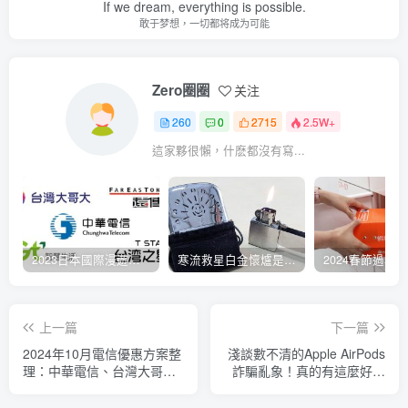
If we dream, everything is possible.
敢于梦想，一切都将成为可能
Zero圈圈
关注
260
0
2715
2.5W+
這家夥很懶，什麽都沒有寫...
2023日本國際漫遊吃到飽資費懶人包：中華電信、遠傳電信、台灣大哥大、台灣之星、亞太電信
寒流救星白金懷爐是什麼？運作原理解析、相比電暖蛋有哪些優缺點？懷爐挑選方法介紹
上一篇
下一篇
2024年10月電信優惠方案整
淺談數不清的Apple AirPods
理：中華電信、台灣大哥
詐騙亂象！真的有這麼好騙
大、遠傳電信
嗎？騙的不只錢還有資訊落
差！