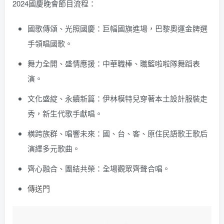
2024國慶晚會節目流程：
國歌傳頌、光照國慶：巨幅國旗進場，巴黎奧運金牌選
手領唱國歌。
舞力全開、盛情應援：中華職棒、職籃啦啦隊舞蹈表
演。
文化盛綻、永續新篇：伊林模特兒穿著本土設計服裝走
秀，新生代歌手獻唱。
橫跨族群、唱響未來：國、台、客、原住民語歌王歌后
演繹多元歌曲。
齊心融合、團結共榮：全場觀眾齊聲合唱。
傳送門