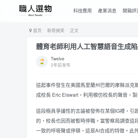
科技應用
產業消息
開箱評
首页
新奇搞笑
正文
體育老師利用人工智慧語音生成陷
Twelve
2年前发布
這起事件發生在美國馬里蘭州巴爾的摩縣派克斯維爾
成校長 Eric Eiswart，利用模仿校長的
這段極具爭議性的言論被發佈在某個IG裡，引
的，校長也因而被暫時停職。當警察局調查這
一致的呼吸聲或停頓，這是AI合成的特徵。此