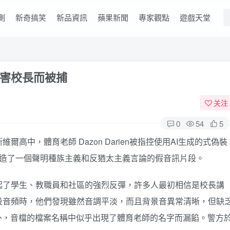
測
新奇搞笑
新品資訊
蘋果新聞
專家觀點
遊戲天堂
害校長而被捕
关注
0
54
5
高中，體育老師 Dazon Darien被指控使用AI生成的式偽裝
聲音，製造了一個聲明種族主義和反猶太主義言論的假音訊片段。
起了學生、教職員和社區的強烈反彈，許多人最初相信是校長講
段音頻時，他們發現雖然音調平淡，而且背景音異常清晰，但缺
外，音檔的檔案名稱中似乎出現了體育老師的名字而漏餡。警方