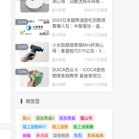
測心得：自動洗拖布與集
塵、旋轉式拖布更乾淨、連
3年前
2042人已阅读
續使用2小時、售價26995元
2023日本國際漫遊吃到飽資
TOP4
費懶人包：中華電信、遠傳
電信、台灣大哥大、台灣之
3年前
1797人已阅读
星、亞太電信
小米筋膜按摩槍Mini評測心
TOP5
得：重量輕巧375公克、3種
替換頭和3種模式、售價
4年前
1732人已阅读
2295元
SUICA西瓜卡、ICOCA使用
TOP6
期限查詢教學 最後使用日10
年內都有效 Android、iOS都
4年前
1663人已阅读
適用
標簽雲
龍火
龍族教義2
龍族教義
龍山寺
龍之鼓動碎片
龍之鼓動
龍之淚圖騰
齒輪
鼻涕蟲
鼓隆競速
點點
點陣風格