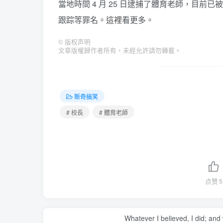
當地時間 4 月 25 日逮捕了體育老師，目
跟踪等罪名。
這裡
看更多。
©
版权声明
文章版權歸作者所有，未經允許請勿轉載。
新奇搞笑
# 校長
# 體育老師
点赞
5
Whatever I believed, I did; and