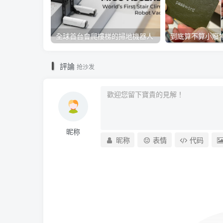
全球首台會爬樓梯的掃地機器人
評論
抢沙发
昵称
昵称
表情
代码