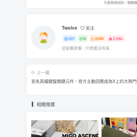
凡是我相信的，我都
Twelve
关注
537
0
5399
3.6W+
這家夥很懶，什麽都沒有寫...
上一篇
丟失高檔鍵盤關鍵元件，官方主動回應成為X上的大熱門
相關推薦