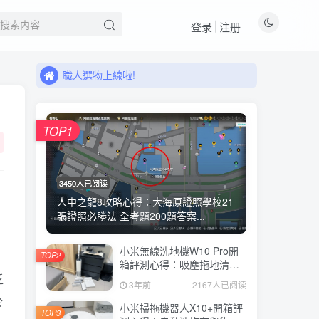
登录
注册
來看看11月有什麼新品!
職人選物上線啦!
來看看11月有什麼新品!
職人選物上線啦!
TOP1
3450人已阅读
人中之龍8攻略心得：大海原證照學校21
張證照必勝法 全考題200題答案...
小米無線洗地機W10 Pro開
TOP2
箱評測心得：吸塵拖地清洗3
合1、90度可調式機身、續航
乏
3年前
2167人已阅读
力35分鐘、售價15995元
於
小米掃拖機器人X10+開箱評
TOP3