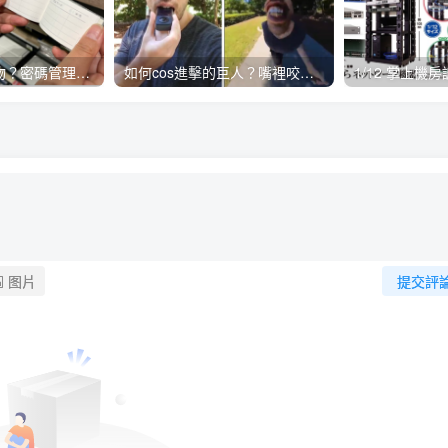
到底算不算小廢物？密碼管理小本本開賣
如何cos進擊的巨人？嘴裡咬住360相機相似度可達87%
图片
提交評