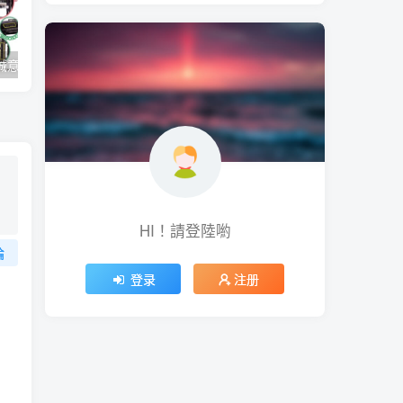
1/12 掌上機房誠意滿滿附網路線風扇插座 但乖乖請自備
網路線卡榫斷掉免重做 3D列印補強小工具
HI！請登陸喲
論
登录
注册