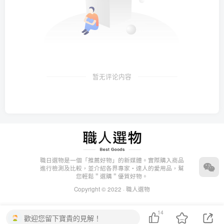
暂无评论内容
職日選物是一個「推薦好物」的新媒體。實際購入商品
進行檢測及比較，並介紹各界專家・達人的愛用品，幫
您輕鬆＂選購＂優質好物。
Copyright © 2022 ·
職人選物
14
歡迎您留下寶貴的見解！