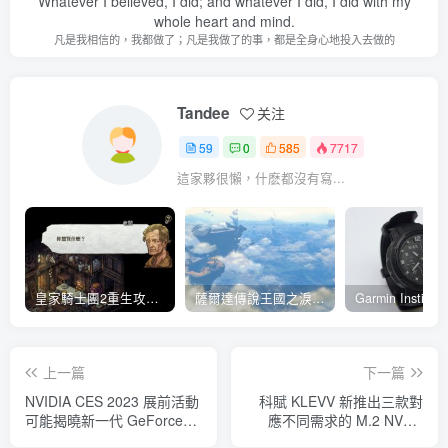
Whatever I believed, I did; and whatever I did, I did with my
whole heart and mind.
凡是我相信的，我都做了；凡是我做了的事，都是全身心地投入去做的
Tandee
关注
59
0
585
7717
這家夥很懶，什麽都沒有寫...
皇家騎士團2重生攻略 低買高賣無限賺錢密技 2分鐘資產破千萬
薩爾達傳說王國之淚攻略：「真結局」片尾彩蛋後日談、破關繼承內容、對玩家隱藏的感謝(有雷)
上一篇
下一篇
NVIDIA CES 2023 展前活動
科賦 KLEVV 新推出三款對
可能揭曉新一代 GeForce
應不同需求的 M.2 NVMe
RTX 40 系列行動顯示卡 包
SSD 可對應一般 PC 儲存容