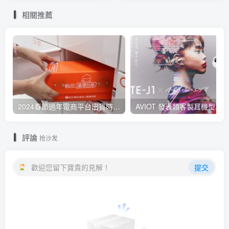
括 GeForce RTX 4080 Ti
量擴充或 PS5
相關推薦
2024春節過年電商平台出貨時間調整總整理：蝦皮、Momo、PChome、便利商店物流送貨時間
評論
抢沙发
歡迎您留下寶貴的見解！
提交