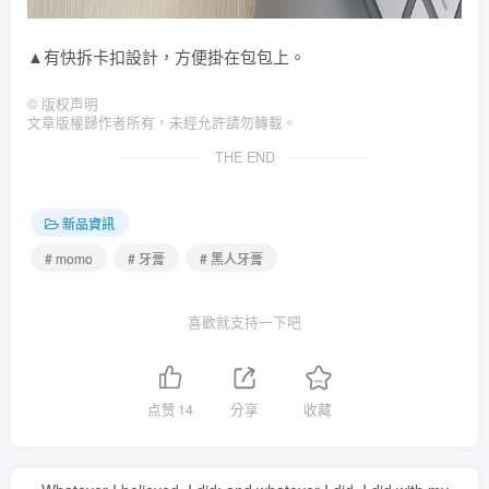
▲有快拆卡扣設計，方便掛在包包上。
©
版权声明
文章版權歸作者所有，未經允許請勿轉載。
THE END
新品資訊
# momo
# 牙膏
# 黑人牙膏
喜歡就支持一下吧
点赞
14
分享
收藏