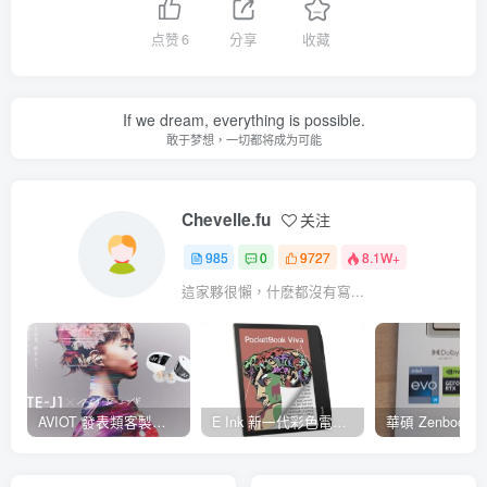
点赞
6
分享
收藏
If we dream, everything is possible.
敢于梦想，一切都将成为可能
Chevelle.fu
关注
985
0
9727
8.1W+
這家夥很懶，什麽都沒有寫...
AVIOT 發表類客製耳機型真無線耳機 TE-J1 ，具 Hi-Res 認證、與 BiSH 成員 AiNA THE END 合作開發
E Ink 新一代彩色電子紙 E Ink Gallery 3 量產，多家閱讀器品牌採用並將自 2023 年起推出