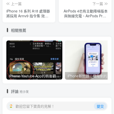
上一篇
下一篇
iPhone 16 系列 A18 處理器
AirPods 4也有主動降噪版本
將採用 Armv9 指令集 效能
與無線充電、AirPods Pro 2
大升級
可做聽力檢測還能變成助聽
器
相關推薦
iPhone Youtube App的稍後觀看清單不見了！用專屬連結開啟解決
評論
抢沙发
歡迎您留下寶貴的見解！
提交