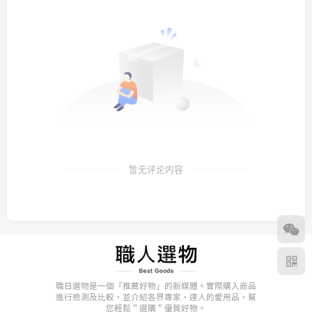
暂无评论内容
職日選物是一個「推薦好物」的新媒體。實際購入商品
進行檢測及比較，並介紹各界專家・達人的愛用品，幫
您輕鬆＂選購＂優質好物。