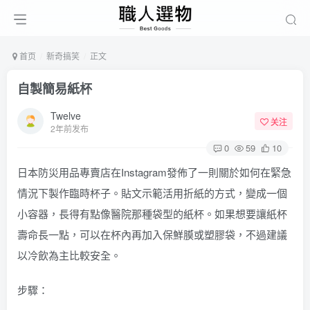
首页
新奇搞笑
正文
自製簡易紙杯
Twelve
关注
2年前发布
0
59
10
日本防災用品專賣店在Instagram發佈了一則關於如何在緊急
情況下製作臨時杯子。貼文示範活用折紙的方式，變成一個
小容器，長得有點像醫院那種袋型的紙杯。如果想要讓紙杯
壽命長一點，可以在杯內再加入保鮮膜或塑膠袋，不過建議
以冷飲為主比較安全。
步驟：