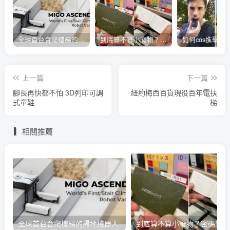
全球首台會爬樓梯的掃地機器人
到底算不算小廢物？密碼管理小本本開賣
上一篇
下一篇
腳長再快都不怕 3D列印可調
紐約梅西百貨現役百年電扶
式童鞋
梯
相關推薦
全球首台會爬樓梯的掃地機器人
到