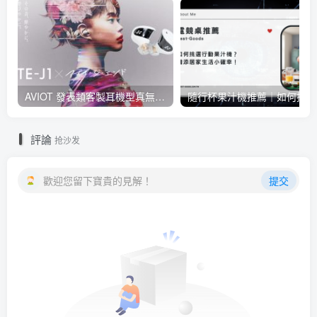
AVIOT 發表類客製耳機型真無線耳機 TE-J1 ，具 Hi-Res 認證、與 BiSH 成員 AiNA THE END 合作開發
隨行
評論
抢沙发
歡迎您留下寶貴的見解！
提交