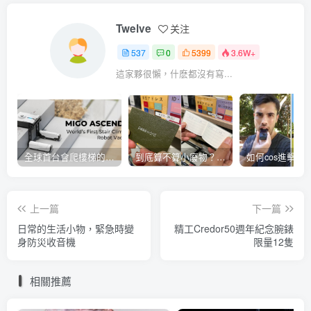
Twelve
关注
537
0
5399
3.6W+
這家夥很懶，什麽都沒有寫...
全球首台會爬樓梯的掃地機器人
到底算不算小廢物？密碼管理小本本開賣
上一篇
下一篇
日常的生活小物，緊急時變
精工Credor50週年紀念腕錶
身防災收音機
限量12隻
相關推薦