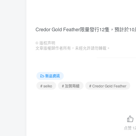
Credor Gold Feather限量發行12隻，預
©
版权声明
文章版權歸作者所有，未經允許請勿轉載。
新品資訊
# seiko
# 加賀蒔繪
# Credor Gold Feather
点赞
1