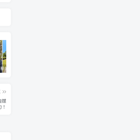
如何cos進擊的巨人？嘴裡咬住360相機相似度可達87%
外掛電鑽靶心雷射光 你也是鑽洞達人
1/12 掌上機房誠意滿滿附網路線風扇插座 但乖乖請自備
篇
自媒
力！