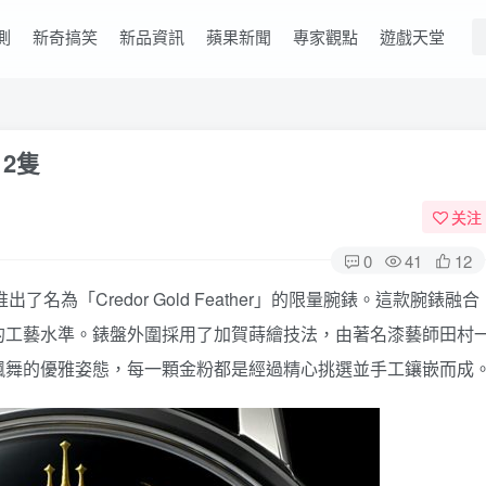
測
新奇搞笑
新品資訊
蘋果新聞
專家觀點
遊戲天堂
12隻
关注
0
41
12
了名為「Credor Gold Feather」的限量腕錶。這款腕錶融合
的工藝水準。錶盤外圍採用了加賀蒔繪技法，由著名漆藝師田村
飄舞的優雅姿態，每一顆金粉都是經過精心挑選並手工鑲嵌而成