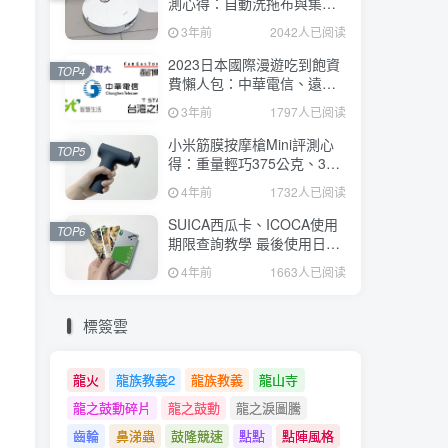
測心得：自動洗拖布與集
塵、旋轉式拖布更乾淨、連
3年前
2042人已阅读
續使用2小時、售價26995元
2023日本國際漫遊吃到飽資
TOP4
費懶人包：中華電信、遠傳
電信、台灣大哥大、台灣之
3年前
1797人已阅读
星、亞太電信
小米筋膜按摩槍Mini評測心
TOP5
得：重量輕巧375公克、3種
替換頭和3種模式、售價
4年前
1732人已阅读
2295元
SUICA西瓜卡、ICOCA使用
TOP6
期限查詢教學 最後使用日10
年內都有效 Android、iOS都
4年前
1663人已阅读
適用
標簽雲
龍火
龍族教義2
龍族教義
龍山寺
龍之鼓動碎片
龍之鼓動
龍之淚圖騰
齒輪
鼻涕蟲
鼓隆競速
點點
點陣風格