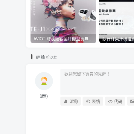
AVIOT 發表類客製耳機型真無線耳機 TE-J1 ，具 Hi-Res 認證、與 BiSH 成員 AiNA THE END 合作開發
評論
抢沙发
昵称
昵称
表情
代码