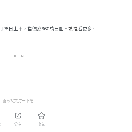
計於10月25日上市，售價為660萬日圓。
這裡
看更多。
THE END
喜歡就支持一下吧
2
分享
收藏