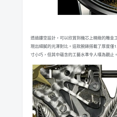
透過鏤空設計，可以欣賞到機芯上精緻的雕金
現出細膩的光澤對比。這款腕錶搭載了厚度僅1.
寸小巧，但其中蘊含的工藝水準令人嘆為觀止