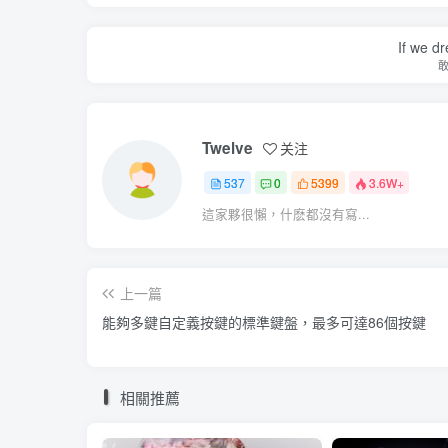
If we dr
Twelve
关注
537
0
5399
3.6W+
這家夥很懶，什麽都沒有寫...
上一篇
能夠多鍵自定義按鍵的標準鍵盤，最多可達86個按鍵
相關推薦