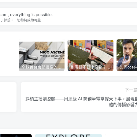
eam, everything is possible.
敢于梦想，一切都将成为可能
全球首台會爬樓梯的掃地機器人
到底算不算小廢物？密碼管理小本本開賣
下一
斜槓主播劉姿麟——用頂級 AI 商務筆電掌握天下事，展現
體的傳播影響