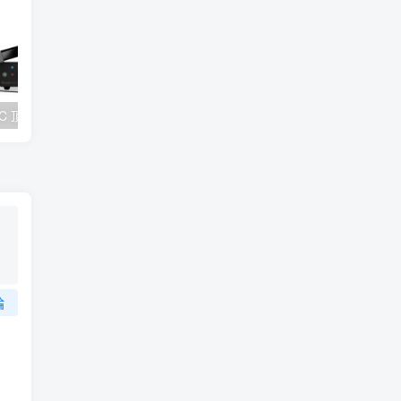
創巨公布雙 DAC 頂級 USB DAC 一體機 Sound Blaster X5 ，支援 4.4mm 平衡輸出亦可連接麥克風
氣炸鍋會致癌嗎？健康使用氣炸鍋方法5分鐘全攻略《懶人包》
論