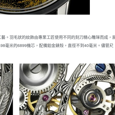
工藝。羽毛狀的紋飾由專業工匠使用不同的刻刀精心雕琢而成，
98毫米的6899機芯，配備鉑金錶殼，直徑不到40毫米。儘管尺
。