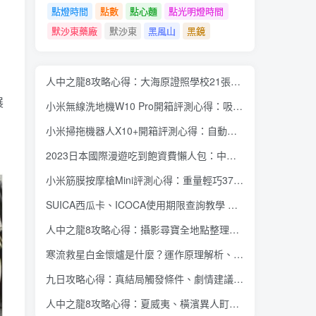
點燈時間
點數
點心麵
點光明燈時間
默沙東藥廠
默沙東
黑風山
黑鏡
人中之龍8攻略心得：大海原證照學校21張證照必勝法 全考題200題答案整理
展
小米無線洗地機W10 Pro開箱評測心得：吸塵拖地清洗3合1、90度可調式機身、續航力35分鐘、售價15995元
小米掃拖機器人X10+開箱評測心得：自動洗拖布與集塵、旋轉式拖布更乾淨、連續使用2小時、售價26995元
2023日本國際漫遊吃到飽資費懶人包：中華電信、遠傳電信、台灣大哥大、台灣之星、亞太電信
小米筋膜按摩槍Mini評測心得：重量輕巧375公克、3種替換頭和3種模式、售價2295元
SUICA西瓜卡、ICOCA使用期限查詢教學 最後使用日10年內都有效 Android、iOS都適用
人中之龍8攻略心得：攝影尋寶全地點整理、70個夏威夷與40個橫濱拍攝位置圖解
寒流救星白金懷爐是什麼？運作原理解析、相比電暖蛋有哪些優缺點？懷爐挑選方法介紹
九日攻略心得：真結局觸發條件、劇情建議攻略順序、全流程過關整理
人中之龍8攻略心得：夏威夷、橫濱異人町、神室町 全部14位神秘捏捏NPC地圖位置整理