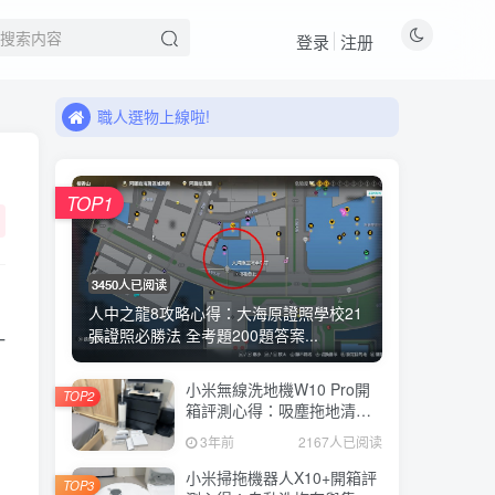
來看看11月有什麼新品!
登录
注册
職人選物上線啦!
來看看11月有什麼新品!
職人選物上線啦!
TOP1
3450人已阅读
人中之龍8攻略心得：大海原證照學校21
張證照必勝法 全考題200題答案...
一
。
小米無線洗地機W10 Pro開
TOP2
箱評測心得：吸塵拖地清洗3
合1、90度可調式機身、續航
3年前
2167人已阅读
力35分鐘、售價15995元
小米掃拖機器人X10+開箱評
TOP3