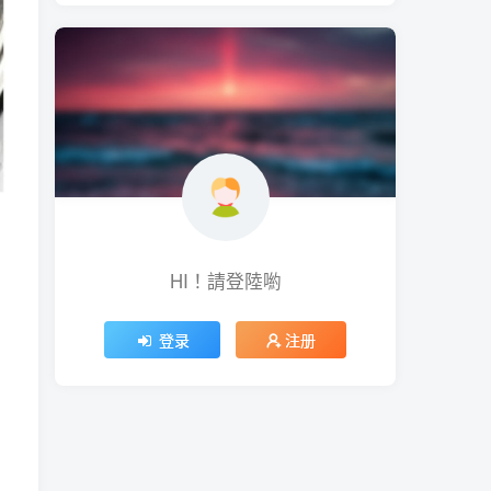
HI！請登陸喲
登录
注册