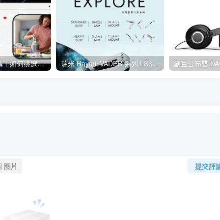
隨行杯果汁機推薦｜如何挑選行動果汁機？增添居家生活小確幸！
瑞米 Raymii VADER 系列 LS61-M1、LS61-M2 開箱，滿足電競玩家的專業螢幕支架
图片
提交評