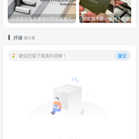
全球首台會爬樓梯的掃地機器人
到
評論
抢沙发
歡迎您留下寶貴的見解！
提交