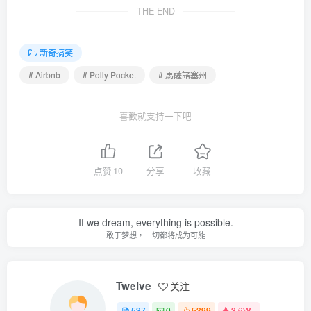
THE END
新奇搞笑
# Airbnb
# Polly Pocket
# 馬薩諸塞州
喜歡就支持一下吧
点赞
10
分享
收藏
If we dream, everything is possible.
敢于梦想，一切都将成为可能
Twelve
关注
537
0
5399
3.6W+