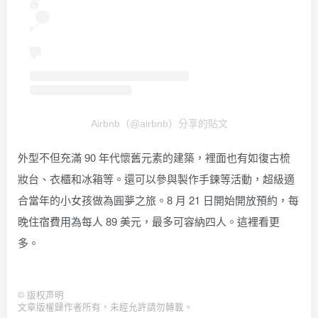
Airbnb（@airbnb）分享的貼文
外型不但充滿 90 年代懷舊元素的建築，裡面也有如復古梳
妝台、衣櫃和冰箱等。還可以參與製作手鍊等活動，超級適
合當年的小女孩做為圓夢之旅。8 月 21 日開始開放預約，每
晚住宿費用為每人 89 美元，最多可容納四人。
這裡
看更
多。
©
版权声明
文章版權歸作者所有，未經允許請勿轉載。