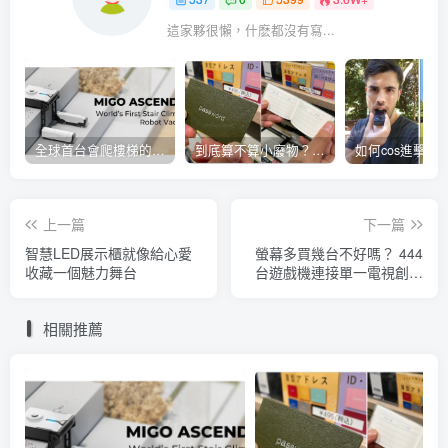
這家夥很懶，什麽都沒有寫...
全球首台會爬樓梯的掃地機器人
到底算不算小廢物？密碼管理小本本開賣
上一篇
下一篇
智慧LED展示櫃就像給心愛
螢幕多買幾台不好嗎？ 444
收藏一個魅力舞台
台遊戲機連接單一電視創世
界紀錄
相關推薦