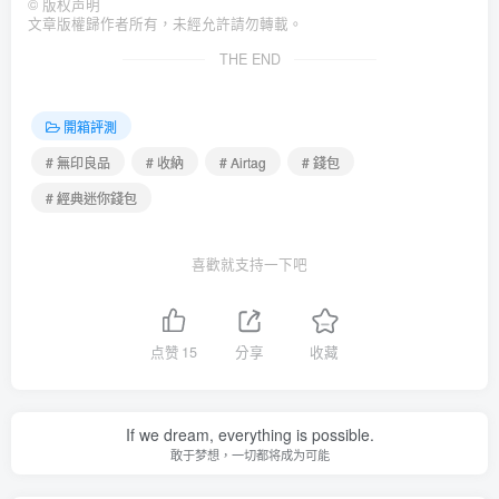
©
版权声明
文章版權歸作者所有，未經允許請勿轉載。
THE END
開箱評測
# 無印良品
# 收納
# Airtag
# 錢包
# 經典迷你錢包
喜歡就支持一下吧
点赞
15
分享
收藏
If we dream, everything is possible.
敢于梦想，一切都将成为可能