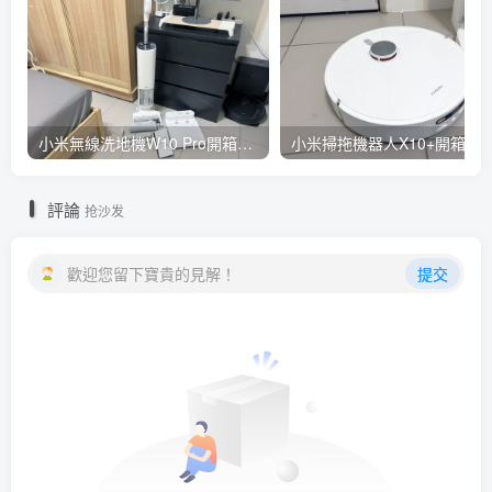
小米無線洗地機W10 Pro開箱評測心得：吸塵拖地清洗3合1、90度可調式機身、續航力35分鐘、售價15995元
小米掃拖機器人X10+開箱評測心得：自動洗拖布與集塵、旋轉式拖布更乾淨、連
評論
抢沙发
歡迎您留下寶貴的見解！
提交