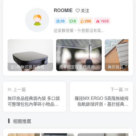
ROOMIE
关注
29
0
286
1928
這家夥很懶，什麽都沒有寫...
這3款無印良品極簡家電值得買 比卡式爐方便的IH電磁爐
雨傘固定在車門邊的小秘方 輕鬆解決雨天撐傘搭車的困擾
上一篇
下一篇
無印良品經典袋內袋 多口袋
羅技MX ERGO S高階無線拇
可整理包包內零碎小物品、
指軌跡球評測，基於經典設
附提把可輕鬆抽換
計降低按鍵聲與改用Bolt連
線及USB Type-C充電
相關推薦