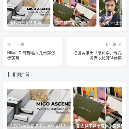
全球首台會爬樓梯的掃地機器人
到底算不算小廢物？密碼管理小本本開賣
上一篇
下一篇
Nikon 新總部連人孔蓋都仿
必勝客推出「紙箱桌」專為
鏡頭蓋
搬家吃披薩時使用
相關推薦
全球首台會爬樓梯的掃地機器人
到