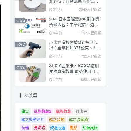
測心得：自動洗拖布與集
塵、旋轉式拖布更乾淨、連
3年前
2042人已阅读
續使用2小時、售價26995元
2023日本國際漫遊吃到飽資
TOP4
費懶人包：中華電信、遠傳
電信、台灣大哥大、台灣之
3年前
1797人已阅读
星、亞太電信
小米筋膜按摩槍Mini評測心
TOP5
得：重量輕巧375公克、3種
替換頭和3種模式、售價
4年前
1732人已阅读
2295元
SUICA西瓜卡、ICOCA使用
TOP6
期限查詢教學 最後使用日10
年內都有效 Android、iOS都
4年前
1663人已阅读
適用
標簽雲
龍火
龍族教義2
龍族教義
龍山寺
龍之鼓動碎片
龍之鼓動
龍之淚圖騰
齒輪
鼻涕蟲
鼓隆競速
點點
點陣風格