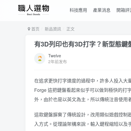
科技應用
產業消息
開箱評
首页
新品資訊
正文
有3D列印也有3D打字？新型態
Twelve
2年前发布
在追求更快打字速度的過程中，許多人投入大量時
Forge 這把鍵盤看起來似乎可以做到極快的
外，由於也是以英文為主，所以傳統注音使用
這款鍵盤摒棄了傳統設計，改用類似遊戲控制
入方式。從理論架構來說，輸入鍵程縮短以及