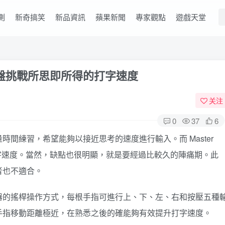
測
新奇搞笑
新品資訊
蘋果新聞
專家觀點
遊戲天堂
鍵盤挑戰所思即所得的打字速度
关注
0
37
6
間練習，希望能夠以接近思考的速度進行輸入。而 Master
打字速度。當然，缺點也很明顯，就是要經過比較久的陣痛期。此
者也不適合。
器的搖桿操作方式，每根手指可進行上、下、左、右和按壓五種
手指移動距離極近，在熟悉之後的確能夠有效提升打字速度。