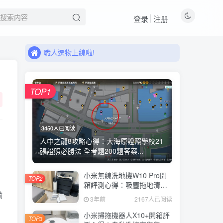
登录
注册
來看看11月有什麼新品!
職人選物上線啦!
來看看11月有什麼新品!
職人選物上線啦!
TOP1
3450人已阅读
人中之龍8攻略心得：大海原證照學校21
張證照必勝法 全考題200題答案...
小米無線洗地機W10 Pro開
TOP2
箱評測心得：吸塵拖地清洗3
合1、90度可調式機身、續航
輸
3年前
2167人已阅读
力35分鐘、售價15995元
小米掃拖機器人X10+開箱評
TOP3