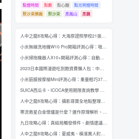
點燈時間
點數
點心麵
點光明燈時間
默沙東藥廠
默沙東
黑風山
黑鏡
人中之龍8攻略心得：大海原證照學校21張證照必勝法 全考題200題答案整理
小米無線洗地機W10 Pro開箱評測心得：吸塵拖地清洗3合1、90度可調式機身、續航力35分鐘、售價15995元
小米掃拖機器人X10+開箱評測心得：自動洗拖布與集塵、旋轉式拖布更乾淨、連續使用2小時、售價26995元
2023日本國際漫遊吃到飽資費懶人包：中華電信、遠傳電信、台灣大哥大、台灣之星、亞太電信
小米筋膜按摩槍Mini評測心得：重量輕巧375公克、3種替換頭和3種模式、售價2295元
SUICA西瓜卡、ICOCA使用期限查詢教學 最後使用日10年內都有效 Android、iOS都適用
人中之龍8攻略心得：攝影尋寶全地點整理、70個夏威夷與40個橫濱拍攝位置圖解
寒流救星白金懷爐是什麼？運作原理解析、相比電暖蛋有哪些優缺點？懷爐挑選方法介紹
九日攻略心得：真結局觸發條件、劇情建議攻略順序、全流程過關整理
人中之龍8攻略心得：夏威夷、橫濱異人町、神室町 全部14位神秘捏捏NPC地圖位置整理