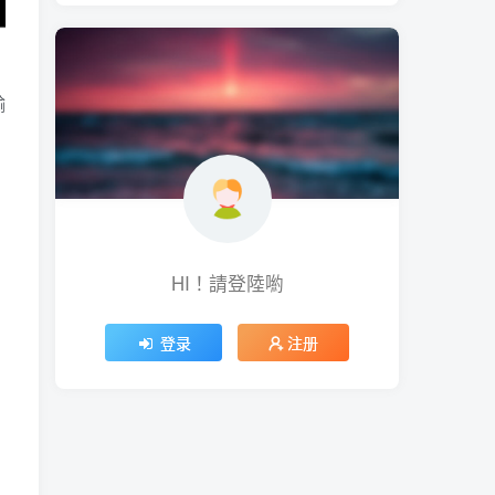
輸
HI！請登陸喲
登录
注册