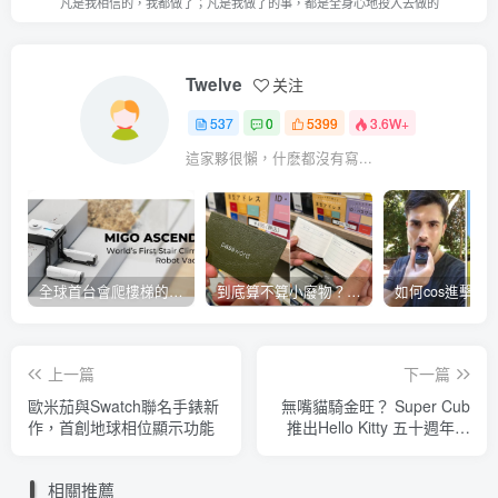
凡是我相信的，我都做了；凡是我做了的事，都是全身心地投入去做的
Twelve
关注
537
0
5399
3.6W+
這家夥很懶，什麽都沒有寫...
全球首台會爬樓梯的掃地機器人
到底算不算小廢物？密碼管理小本本開賣
上一篇
下一篇
歐米茄與Swatch聯名手錶新
無嘴貓騎金旺？ Super Cub
作，首創地球相位顯示功能
推出Hello Kitty 五十週年紀
念版
相關推薦