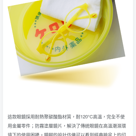
這款眼鏡採用耐熱聚碳酸酯材質，耐120°C高溫，完全不使
用金屬零件；防霧塗層鏡片，解決了傳統眼鏡在高溫潮濕環
境下的使用困擾。鏡腳的設計仿佛可以看到經典臉盆上的印