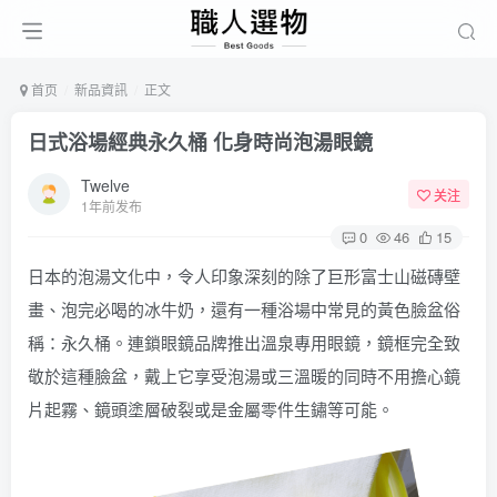
首页
新品資訊
正文
日式浴場經典永久桶 化身時尚泡湯眼鏡
Twelve
关注
1年前发布
0
46
15
日本的泡湯文化中，令人印象深刻的除了巨形富士山磁磚壁
畫、泡完必喝的冰牛奶，還有一種浴場中常見的黃色臉盆俗
稱：永久桶。連鎖眼鏡品牌推出溫泉專用眼鏡，鏡框完全致
敬於這種臉盆，戴上它享受泡湯或三溫暖的同時不用擔心鏡
片起霧、鏡頭塗層破裂或是金屬零件生鏽等可能。