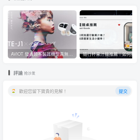
AVIOT 發表類客製耳機型真無線耳機 TE-J1 ，具 Hi-Res 認證、與 BiSH 成員 AiNA THE END 合作開發
隨行
評論
抢沙发
歡迎您留下寶貴的見解！
提交