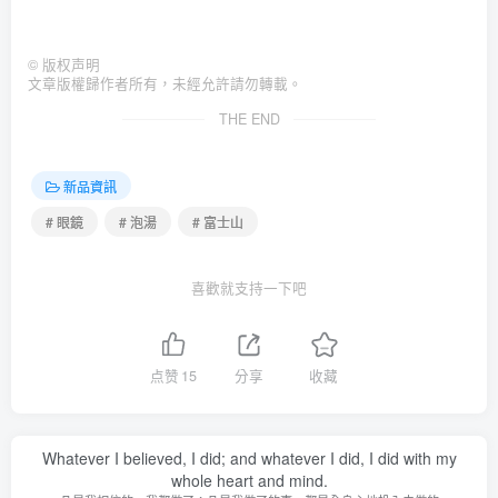
©
版权声明
文章版權歸作者所有，未經允許請勿轉載。
THE END
新品資訊
# 眼鏡
# 泡湯
# 富士山
喜歡就支持一下吧
点赞
15
分享
收藏
Whatever I believed, I did; and whatever I did, I did with my
whole heart and mind.