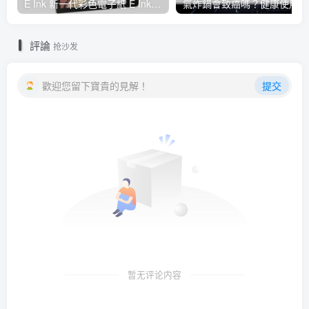
E Ink 新一代彩色電子紙 E Ink Gallery 3 量產，多家閱讀器品牌採用並將自 2023 年起推出
氣炸
評論
抢沙发
歡迎您留下寶貴的見解！
提交
暂无评论内容