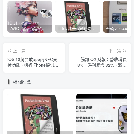
AVIOT 發表類客製耳機型真無線耳機 TE-J1 ，具 Hi-Res 認證、與 BiSH 成員 AiNA THE END 合作開發
E Ink 新一代彩色電子紙 E Ink Gallery 3 量產，多家閱讀器品牌採用並將自 2023 年起推出
上一篇
下一篇
iOS 18將開放app內NFC支
騰訊 Q2 財報：營收增長
付功能，透過iPhone提供悠
8%，淨利暴增 82%，將與
遊卡功能有望解套
蘋果協商支付問題
相關推薦