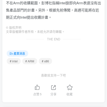
不在Arm的收購範圍，彭博社指稱Intel旋即向Arm表達沒有出
售產品部門的計畫。另外，根據先前傳聞，高通可能將在近
期正式向Intel提出收購計畫。
©
版权声明
文章版權歸作者所有，未經允許請勿轉載。
THE END
產業消息
# intel
# ARM
# x86
喜歡就支持一下吧
点赞
5
分享
收藏