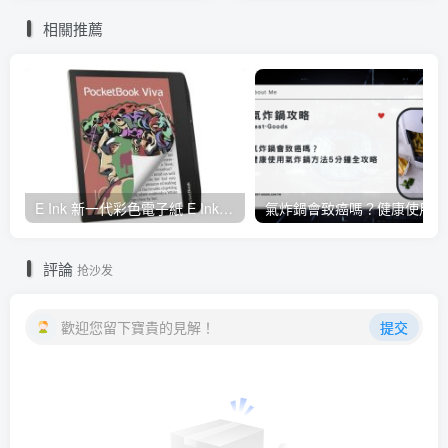
M5處理器
相關推薦
E Ink 新一代彩色電子紙 E Ink Gallery 3 量產，多家閱讀器品牌採用並將自 2023 年起推出
氣炸
評論
抢沙发
歡迎您留下寶貴的見解！
提交