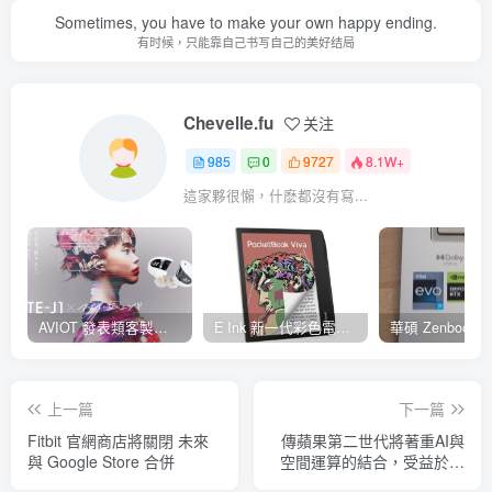
Sometimes, you have to make your own happy ending.
有时候，只能靠自己书写自己的美好结局
Chevelle.fu
关注
985
0
9727
8.1W+
這家夥很懶，什麽都沒有寫...
AVIOT 發表類客製耳機型真無線耳機 TE-J1 ，具 Hi-Res 認證、與 BiSH 成員 AiNA THE END 合作開發
E Ink 新一代彩色電子紙 E Ink Gallery 3 量產，多家閱讀器品牌採用並將自 2023 年起推出
上一篇
下一篇
Fitbit 官網商店將關閉 未來
傳蘋果第二世代將著重AI與
與 Google Store 合併
空間運算的結合，受益於搭
載AI性能大幅提升的Apple