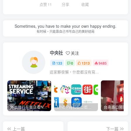
点赞
11
分享
收藏
Sometimes, you have to make your own happy ending.
有时候，只能靠自己书写自己的美好结局
中央社
关注
133
0
1313
9485
這家夥很懶，什麽都沒有寫...
外出旅行在飯店看Netflix忘了登出怎麼辦？Netflix新功能可一鍵登出遠端裝置
LINE Pay和街口都可用 12月1日起台鐵增加9種支付方式購票
上一篇
下一篇