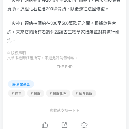
資助，這組化石包含300塊骨頭，隨後運往法國修復。
「火神」預估拍價約在300至500萬歐元之間。根據銷售合
約，未來它的所有者將保證讓古生物學家接觸並對其進行研
究。
©
版权声明
文章版權歸作者所有，未經允許請勿轉載。
THE END
科學新知
# 拍賣
# 恐龍
# 恐龍化石
# 草食恐龍
喜歡就支持一下吧