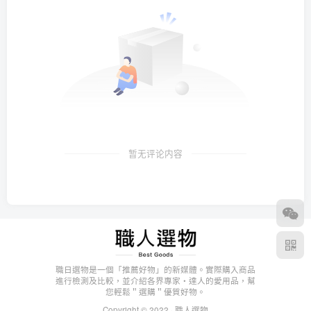
暂无评论内容
職日選物是一個「推薦好物」的新媒體。實際購入商品
進行檢測及比較，並介紹各界專家・達人的愛用品，幫
您輕鬆＂選購＂優質好物。
Copyright © 2022 ·
職人選物