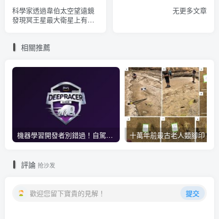
科學家透過韋伯太空望遠鏡
无更多文章
發現冥王星最大衛星上有二
氧化碳
相關推薦
機器學習開發者別錯過！自駕賽車AI模型模擬器──「AWS DeepRacer快速入門課程」免費開放中，報名再送AWS藍芽喇叭
評論
抢沙发
歡迎您留下寶貴的見解！
提交