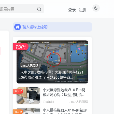
登录
注册
來看看11月有什麼新品!
職人選物上線啦!
來看看11月有什麼新品!
職人選物上線啦!
TOP1
3450人已阅读
米
人中之龍8攻略心得：大海原證照學校21
張證照必勝法 全考題200題答案...
小米無線洗地機W10 Pro開
TOP2
箱評測心得：吸塵拖地清洗3
合1、90度可調式機身、續航
3年前
2167人已阅读
力35分鐘、售價15995元
小米掃拖機器人X10+開箱評
TOP3