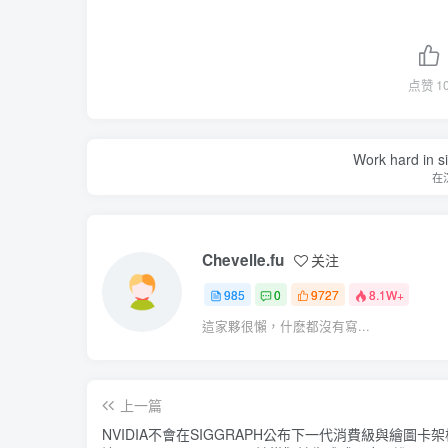
点赞
1
Work hard in s
在
Chevelle.fu
关注
985
0
9727
8.1W+
這家夥很懶，什麽都沒有寫...
上一篇
NVIDIA不會在SIGGRAPH公布下一代消費級與繪圖卡