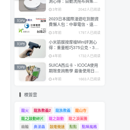
測心得：自動洗拖布與集
塵、旋轉式拖布更乾淨、連
3年前
2042人已阅读
續使用2小時、售價26995元
2023日本國際漫遊吃到飽資
TOP4
費懶人包：中華電信、遠傳
電信、台灣大哥大、台灣之
3年前
1797人已阅读
星、亞太電信
小米筋膜按摩槍Mini評測心
TOP5
得：重量輕巧375公克、3種
替換頭和3種模式、售價
4年前
1732人已阅读
2295元
SUICA西瓜卡、ICOCA使用
TOP6
期限查詢教學 最後使用日10
年內都有效 Android、iOS都
4年前
1663人已阅读
適用
標簽雲
龍火
龍族教義2
龍族教義
龍山寺
龍之鼓動碎片
龍之鼓動
龍之淚圖騰
齒輪
鼻涕蟲
鼓隆競速
點點
點陣風格