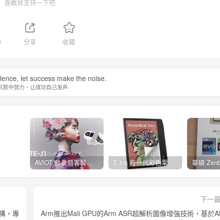
喜歡就支持一下吧
0
分享
收藏
ilence, let success make the noise.
沉默中努力，让成功自己发声
AVIOT 發表類客製耳機型真無線耳機 TE-J1 ，具 Hi-Res 認證、與 BiSH 成員 AiNA THE END 合作開發
E Ink 新一代彩色電子紙 E Ink Gallery 3 量產，多家閱讀器品牌採用並將自 2023 年起推出
下一
架構，專
Arm推出Mali GPU的Arm ASR超解析圖像增強技術，基於A