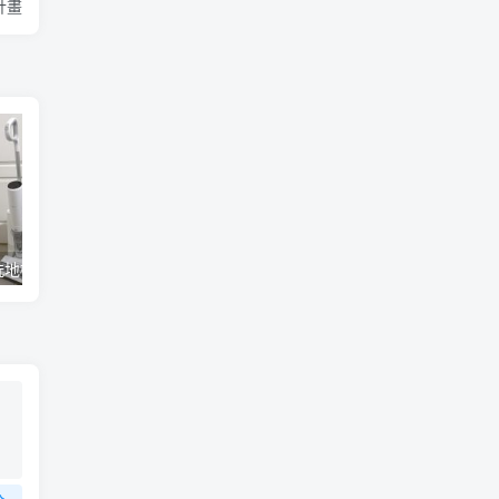
計畫
小米高溫無線洗地機W10 Ultra開箱評測心得：吸塵拖地清洗3合1、自動換水系統、售價20995元
E Ink 新一代彩色電子紙 E Ink Gallery 3 量產，多家閱讀器品牌採用並將自 2023 年起推出