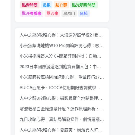
點燈時間
點數
點心麵
點光明燈時間
默沙東藥廠
默沙東
黑風山
黑鏡
人中之龍8攻略心得：大海原證照學校21張證照必勝法 全考題200題答案整理
小米無線洗地機W10 Pro開箱評測心得：吸塵拖地清洗3合1、90度可調式機身、續航力35分鐘、售價15995元
小米掃拖機器人X10+開箱評測心得：自動洗拖布與集塵、旋轉式拖布更乾淨、連續使用2小時、售價26995元
2023日本國際漫遊吃到飽資費懶人包：中華電信、遠傳電信、台灣大哥大、台灣之星、亞太電信
小米筋膜按摩槍Mini評測心得：重量輕巧375公克、3種替換頭和3種模式、售價2295元
SUICA西瓜卡、ICOCA使用期限查詢教學 最後使用日10年內都有效 Android、iOS都適用
人中之龍8攻略心得：攝影尋寶全地點整理、70個夏威夷與40個橫濱拍攝位置圖解
寒流救星白金懷爐是什麼？運作原理解析、相比電暖蛋有哪些優缺點？懷爐挑選方法介紹
九日攻略心得：真結局觸發條件、劇情建議攻略順序、全流程過關整理
人中之龍8攻略心得：夏威夷、橫濱異人町、神室町 全部14位神秘捏捏NPC地圖位置整理