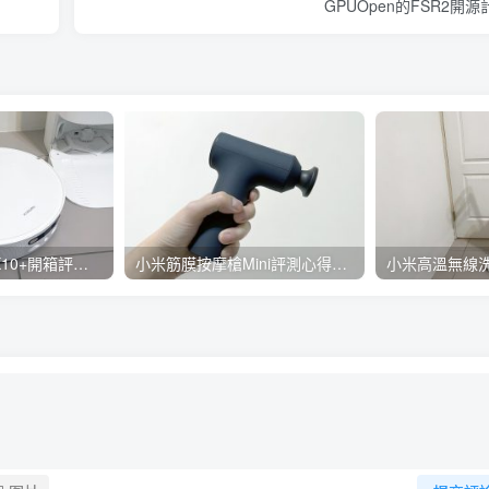
GPUOpen的FSR2開源
小米掃拖機器人X10+開箱評測心得：自動洗拖布與集塵、旋轉式拖布更乾淨、連續使用2小時、售價26995元
小米筋膜按摩槍Mini評測心得：重量輕巧375公克、3種替換頭和3種模式、售價2295元