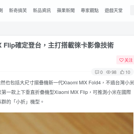
測
新奇搞笑
新品資訊
蘋果新聞
專家觀點
遊戲天堂
IX Flip確定登台，主打搭載徠卡影像技術
关注
0
98
10
包括大尺寸摺疊機新一代Xiaomi MIX Fold4，不過台灣小
上下垂直折疊機型Xiaomi MIX Flip，可推測小米在國際
族群的「小折」機型。