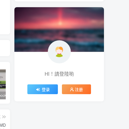
HI！請登陸喲
登录
注册
華碩 Zenbook 14X OLED ( UX3404 )輕薄獨顯筆電評測，電漿陶瓷鋁合金上蓋與 2.8K 120Hz OLED 窄框螢幕是亮點
創巨公布雙 DAC 頂級 USB DAC 一體機 Sound Blaster X5 ，支援 4.4mm 平衡輸出亦可連接麥克風
OM SYSTEM 公布 OM-5 數位單眼相機，以 E-M5 III 機構進行內部升級、不再使用 Olympus 商標
篇
MD