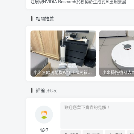
注展現NVIDIA Research於模擬於生成式AI應用進展
相關推薦
小米無線洗地機W10 Pro開箱評測心得：吸塵拖地清洗3合1、90度可調式機身、續航力35分鐘、售價15995元
評論
抢沙发
昵称