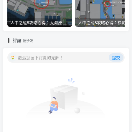
人中之龍8攻略心得：大海原證照學校21張證照必勝法 全考題200題答案整理
人中之龍8攻略心得：攝影尋寶全地點整理
評論
抢沙发
歡迎您留下寶貴的見解！
提交