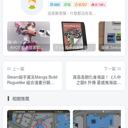
985
0
9727
8.1W+
這家夥很懶，什麽都沒有寫...
AVIOT 發表類客製耳機型真無線耳機 TE-J1 ，具 Hi-Res 認證、與 BiSH 成員 AiNA THE END 合作開發
E Ink 新一代彩色電子紙 E Ink Gallery 3 量產，多家閱讀器品牌採用並將自 2023 年起推出
上一篇
下一篇
Steam殺手寓言Manga Build
真島吾朗化身海盜！《人中
Roguelike 組合漫畫分鏡下
之龍8 外傳 夏威夷海盜》
達動作指令、體驗原作劇情
2025 年 2 月登場
與彩蛋
相關推薦