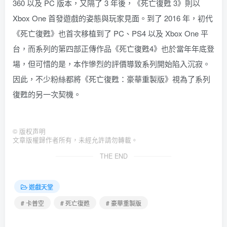
360 以及 PC 版本，又隔了 3 年後，《死亡復甦 3》則以
Xbox One 首發遊戲的姿態與玩家見面。到了 2016 年，初代
《死亡復甦》也首次移植到了 PC、PS4 以及 Xbox One 平
台，而系列的第四部正傳作品《死亡復甦4》也於當年年底登
場，但可惜的是，本作慘烈的評價導致系列開始陷入沉寂。
因此，不少粉絲都將《死亡復甦：豪華重製版》視為了系列
復甦的另一次契機。
©
版权声明
文章版權歸作者所有，未經允許請勿轉載。
THE END
遊戲天堂
# 卡普空
# 死亡復甦
# 豪華重製版