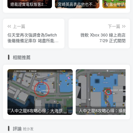
總裁證實電馭叛客2077大型DLC自由幻局為付費擴充內容 規模接近巫師3血與酒DLC
宮崎英高表示他也不知道《艾爾登法環》成功的原因
上一篇
下一篇
任天堂再次強調會為Switch
微軟 Xbox 360 線上商店
後繼機備足庫存 竭盡所能避
7/29 正式關閉
免缺貨並杜絕黃牛
相關推薦
人中之龍8攻略心得：大海原證照學校21張證照必勝法 全考題200題答案整理
人中之龍8攻略心得：攝影尋寶全地點整理
評論
抢沙发