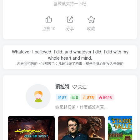
喜歡就支持一下吧
点赞
10
分享
收藏
Whatever I believed, I did; and whatever I did, I did with my
whole heart and mind.
凡是我相信的，我都做了；凡是我做了的事，都是全身心地投入去做的
凱拉特
关注
87
0
875
5928
這家夥很懶，什麽都沒有寫...