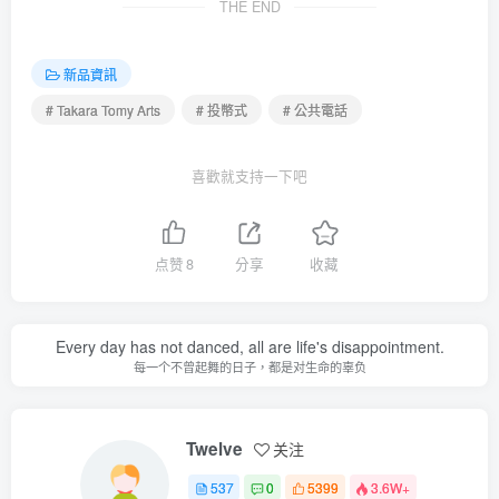
THE END
新品資訊
# Takara Tomy Arts
# 投幣式
# 公共電話
喜歡就支持一下吧
点赞
8
分享
收藏
Every day has not danced, all are life's disappointment.
每一个不曾起舞的日子，都是对生命的辜负
Twelve
关注
537
0
5399
3.6W+