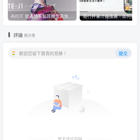
AVIOT 發表類客製耳機型真無線耳機 TE-J1 ，具 Hi-Res 認證、與 BiSH 成員 AiNA THE END 合作開發
隨行
評論
抢沙发
歡迎您留下寶貴的見解！
提交
暂无评论内容