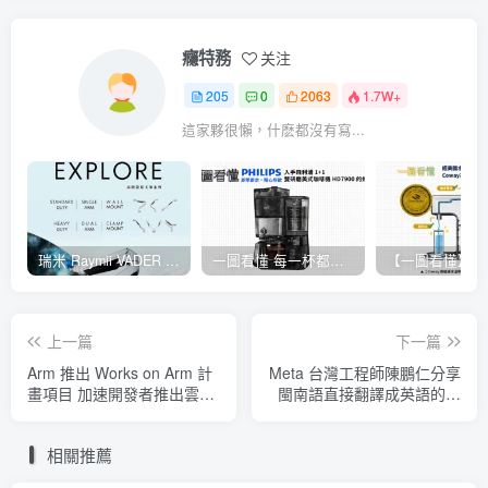
癮特務
关注
205
0
2063
1.7W+
這家夥很懶，什麽都沒有寫...
瑞米 Raymii VADER 系列 LS61-M1、LS61-M2 開箱，滿足電競玩家的專業螢幕支架
一圖看懂 每一杯都是完美之選：六個入手飛利浦全自動雙研磨美式咖啡機 HD7900 的好理由
上一篇
下一篇
Arm 推出 Works on Arm 計
Meta 台灣工程師陳鵬仁分享
畫項目 加速開發者推出雲原
閩南語直接翻譯成英語的技
生應用服務
術背後故事
相關推薦