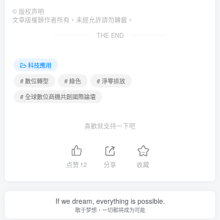
©
版权声明
文章版權歸作者所有，未經允許請勿轉載。
THE END
科技應用
# 數位轉型
# 綠色
# 淨零排放
# 全球數位商機共創國際論壇
喜歡就支持一下吧
点赞
12
分享
收藏
If we dream, everything is possible.
敢于梦想，一切都将成为可能