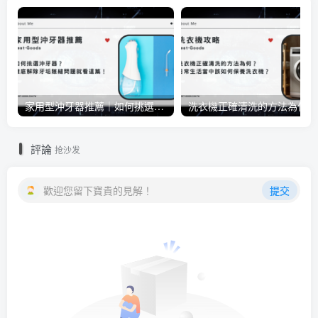
家用型沖牙器推薦｜如何挑選沖牙器？徹底解除牙垢隙縫問題就看這篇！
洗衣
評論
抢沙发
歡迎您留下寶貴的見解！
提交